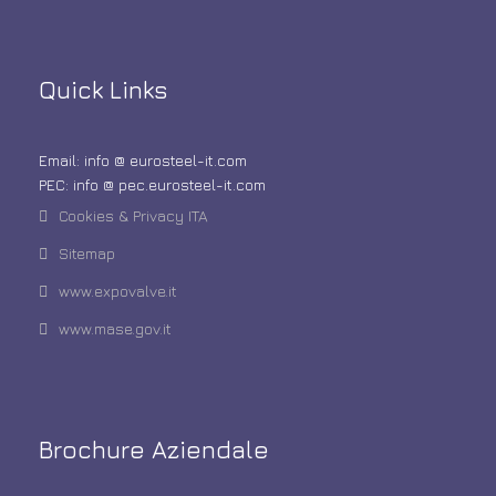
Quick Links
Email: info @ eurosteel-it.com
PEC: info @ pec.eurosteel-it.com
Cookies & Privacy ITA
Sitemap
www.expovalve.it
www.mase.gov.it
Brochure Aziendale