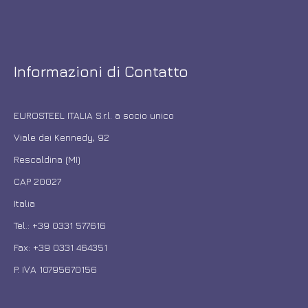
Informazioni di Contatto
EUROSTEEL ITALIA S.r.l. a socio unico
Viale dei Kennedy, 92
Rescaldina (MI)
CAP 20027
Italia
Tel.: +39 0331 577616
Fax: +39 0331 464351
P. IVA 10795670156