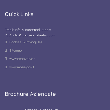
Quick Links
Email: info @ eurosteel-it.com
PEC: info @ pec.eurosteel-it.com
Cookies & Privacy ITA
Sitemap
www.expovalve.it
www.mase.gov.it
Brochure Aziendale
Scarica la Brochure